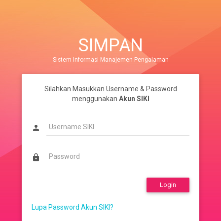
SIMPAN
Sistem Informasi Manajemen Pengalaman
Silahkan Masukkan Username & Password
menggunakan
Akun SIKI
person
lock
Lupa Password Akun SIKI?